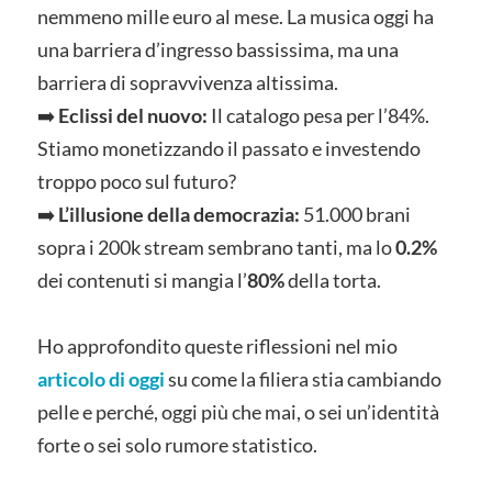
nemmeno mille euro al mese. La musica oggi ha
una barriera d’ingresso bassissima, ma una
barriera di sopravvivenza altissima.
➡️
Eclissi del nuovo:
Il catalogo pesa per l’84%.
Stiamo monetizzando il passato e investendo
troppo poco sul futuro?
➡️
L’illusione della democrazia:
51.000 brani
sopra i 200k stream sembrano tanti, ma lo
0.2%
dei contenuti si mangia l’
80%
della torta.
Ho approfondito queste riflessioni nel mio
articolo di oggi
su come la filiera stia cambiando
pelle e perché, oggi più che mai, o sei un’identità
forte o sei solo rumore statistico.