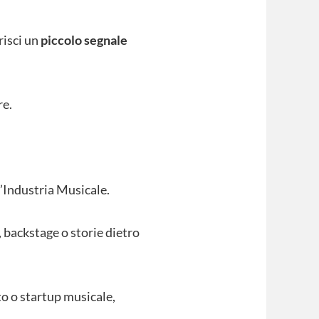
risci un
piccolo segnale
re.
’Industria Musicale.
 backstage o storie dietro
tto o startup musicale,