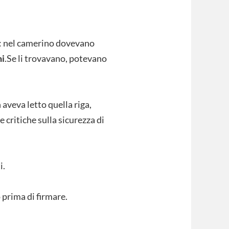
da: nel camerino dovevano
ni
.Se li trovavano, potevano
 aveva letto quella riga,
critiche sulla sicurezza di
i.
 prima di firmare.