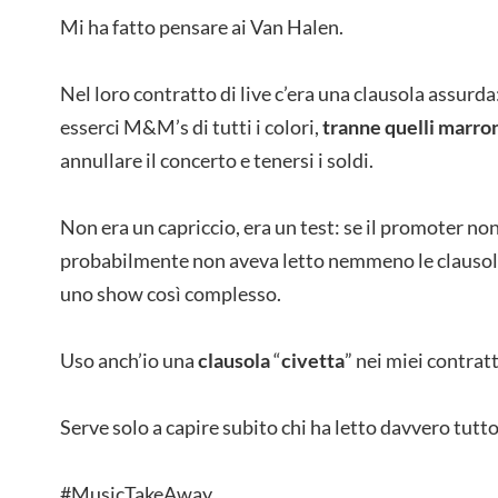
Mi ha fatto pensare ai Van Halen.
Nel loro contratto di live c’era una clausola assur
esserci M&M’s di tutti i colori,
tranne quelli marro
annullare il concerto e tenersi i soldi.
Non era un capriccio, era un test: se il promoter non
probabilmente non aveva letto nemmeno le clausole 
uno show così complesso.
Uso anch’io una
clausola
“
civetta
” nei miei contratt
Serve solo a capire subito chi ha letto davvero tutto
#MusicTakeAway