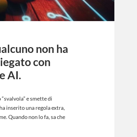
ualcuno non ha
piegato con
e AI.
 “svalvola” e smette di
 ha inserito una regola extra,
me. Quando non lo fa, sa che